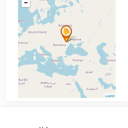
−
Leaflet