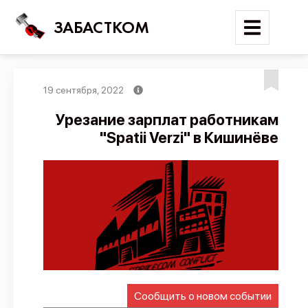
ЗАБАСТКОМ
19 сентября, 2022
Войти
Урезание зарплат работникам
"Spatii Verzi" в Кишинёве
Поиск
Новости
Карта событий
Трудовые конфликты
Отчеты
Предложить публикацию
Справочник
Сообщить о новом событии
API