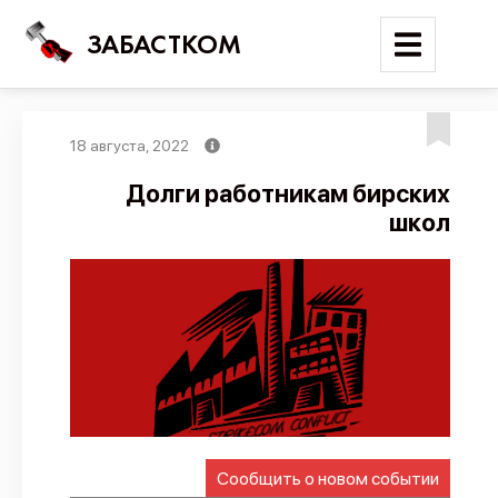
ЗАБАСТКОМ
18 августа, 2022
Войти
Долги работникам бирских
школ
Поиск
Новости
Карта событий
Трудовые конфликты
Отчеты
Предложить публикацию
Справочник
Сообщить о новом событии
API