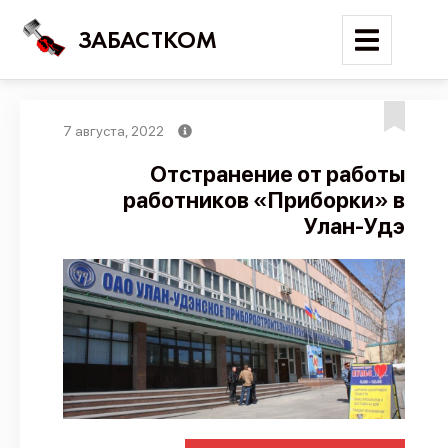
ЗАБАСТКОМ
7 августа, 2022
Войти
Отстранение от работы
работников «Приборки» в
Поиск
Улан-Удэ
Новости
Карта событий
Трудовые конфликты
Отчеты
Предложить публикацию
Справочник
API