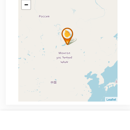
−
Leaflet