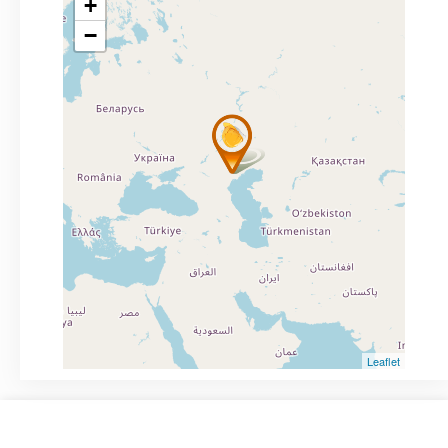
+
−
Leaflet