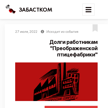
ЗАБАСТКОМ
27 июля, 2022
Исходит из события
Войти
Долги работникам
"Преображенской
Поиск
птицефабрики"
Новости
Карта событий
Трудовые конфликты
Отчеты
Предложить публикацию
Справочник
API