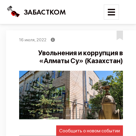
ЗАБАСТКОМ
16 июля, 2022
Войти
Увольнения и коррупция в
«Алматы Су» (Казахстан)
Поиск
Новости
Карта событий
Трудовые конфликты
Отчеты
Предложить публикацию
Справочник
Сообщить о новом событии
API