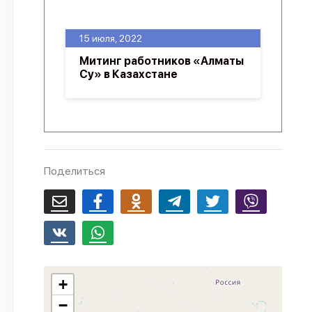
О проекте
15 июля, 2022
Политика конфиденциальности
Митинг работников «Алматы
Су» в Казахстане
Поделиться
+
−