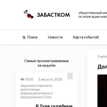
общественный ин
ЗАБАСТКОМ
по агрегации нов
Поиск
Новости
Карта событий
3 июл
Самые просматриваемые
за неделю
Дол
5500
3 августа, 2026
Задержка зарплаты
работникам
фармацевтического
предприятия в Туле
В Туле судебные