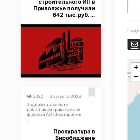
строительного ИП в
Приволжье получили
642 тыс. руб. ...
Поде
E
+
−
5020
3 августа, 2026
Задержка зарплаты
работникам трикотажной
фабрики АО «Виктория» в
...
Прокуратура в
Биробиджане