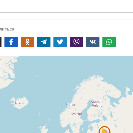
литься
mail
Facebook
Odnoklassniki
Telegram
Twitter
Viber
Vk
Whatsapp