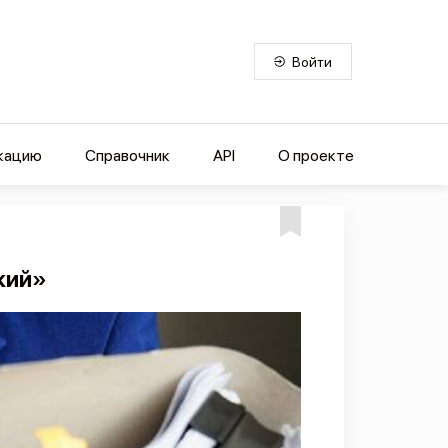
Войти
кацию
Справочник
API
О проекте
кий»