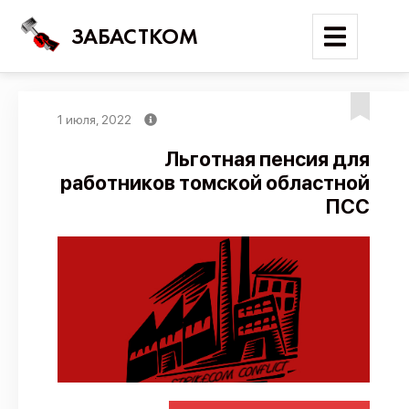
ЗАБАСТКОМ
1 июля, 2022
Войти
Льготная пенсия для
работников томской областной
Поиск
ПСС
Новости
Карта событий
Трудовые конфликты
Отчеты
Предложить публикацию
Справочник
API