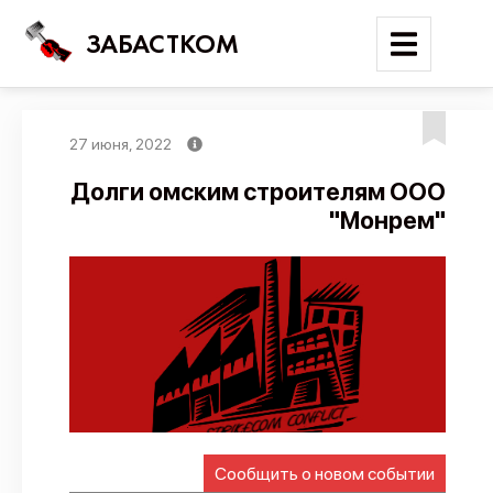
ЗАБАСТКОМ
27 июня, 2022
Войти
Долги омским строителям ООО
"Монрем"
Поиск
Новости
Карта событий
Трудовые конфликты
Отчеты
Предложить публикацию
Справочник
Сообщить о новом событии
API