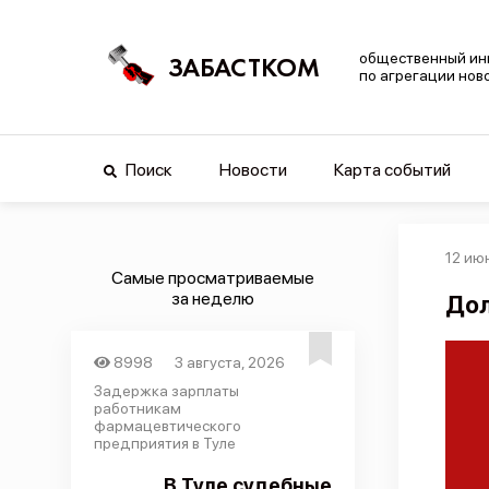
общественный ин
ЗАБАСТКОМ
по агрегации нов
Поиск
Новости
Карта событий
12 ию
Самые просматриваемые
за неделю
Дол
8998
3 августа, 2026
Задержка зарплаты
работникам
фармацевтического
предприятия в Туле
В Туле судебные