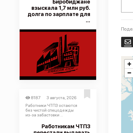
Биробиджане
взыскала 1,7 млн руб.
долга по зарплате для
...
Поде
E
+
−
8187
3 августа, 2026
Работники ЧТПЗ остаются
без чистой спецодежды
из-за забастовки ...
Работникам ЧТПЗ
перестали выдавать