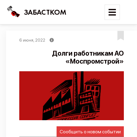
ЗАБАСТКОМ
6 июня, 2022
Войти
Долги работникам АО
«Моспромстрой»
Поиск
Новости
Карта событий
Трудовые конфликты
Отчеты
Предложить публикацию
Справочник
Сообщить о новом событии
API