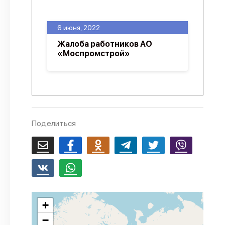
О проекте
6 июня, 2022
Политика конфиденциальности
Жалоба работников АО
«Моспромстрой»
Поделиться
+
−