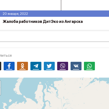
20 января, 2022
Жалоба работников ДитЭко из Ангарска
литься
mail
Facebook
Odnoklassniki
Telegram
Twitter
Viber
Vk
Whatsapp