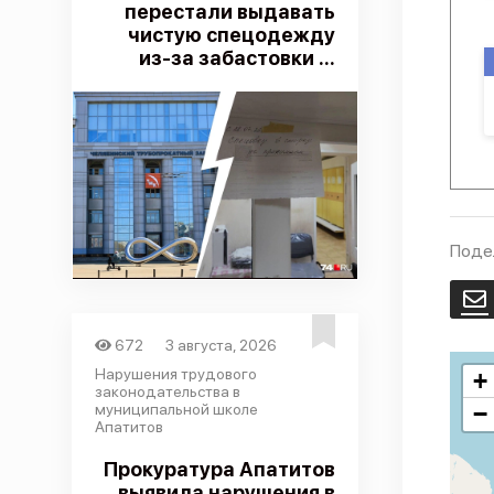
перестали выдавать
чистую спецодежду
из-за забастовки ...
Поде
E
672
3 августа, 2026
Нарушения трудового
+
законодательства в
муниципальной школе
−
Апатитов
Прокуратура Апатитов
выявила нарушения в