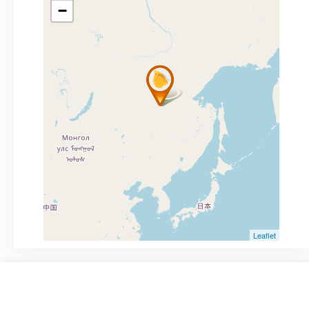
−
Leaflet