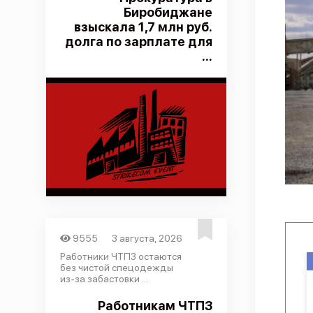
Биробиджане
взыскала 1,7 млн руб.
долга по зарплате для
...
9555
3 августа, 2026
Работники ЧТПЗ остаются
без чистой спецодежды
из-за забастовки ...
Работникам ЧТПЗ