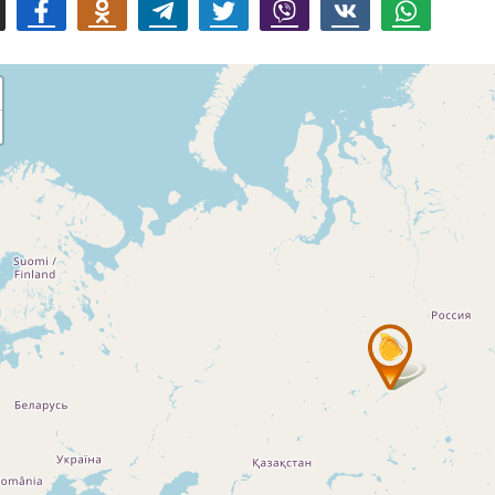
mail
Facebook
Odnoklassniki
Telegram
Twitter
Viber
Vk
Whatsapp