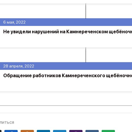
6 мая, 2022
Не увидели нарушений на Камнереченском щебёноч
28 апреля, 2022
Обращение работников Камнереченского щебёночно
литься