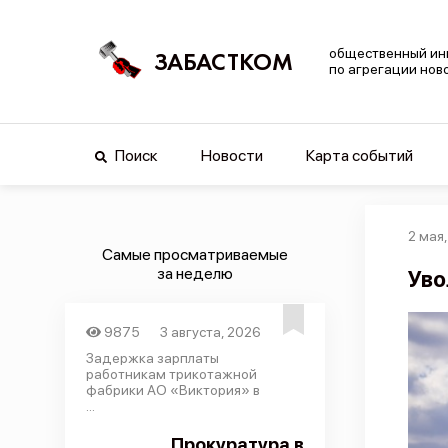
общественный ин
ЗАБАСТКОМ
по агрегации нов
Поиск
Новости
Карта событий
2 мая
Самые просматриваемые
за неделю
Уво
9875
3 августа, 2026
Задержка зарплаты
работникам трикотажной
фабрики АО «Виктория» в
...
Прокуратура в