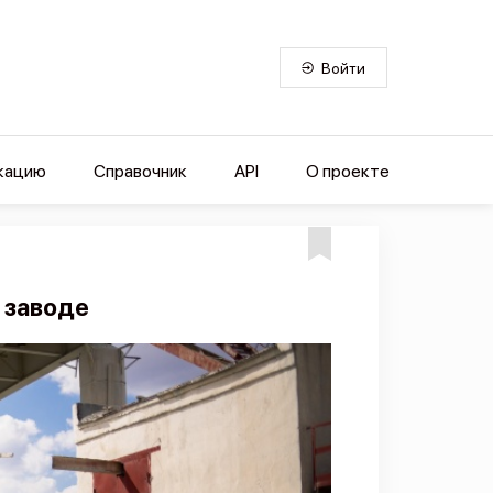
Войти
кацию
Справочник
API
О проекте
 заводе