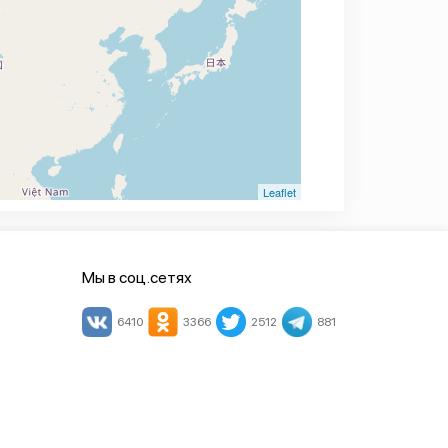
Leaflet
Мы в соц.сетях
6410
3366
2512
881