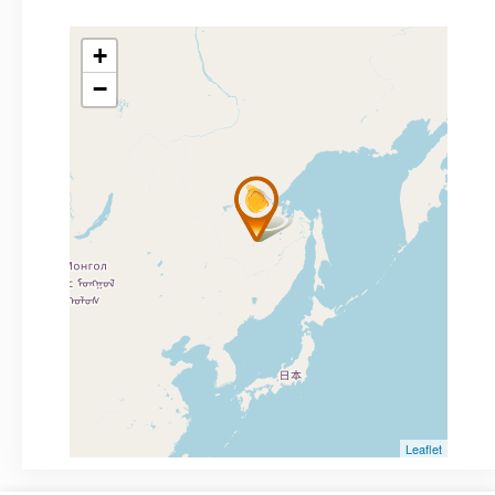
+
−
Leaflet