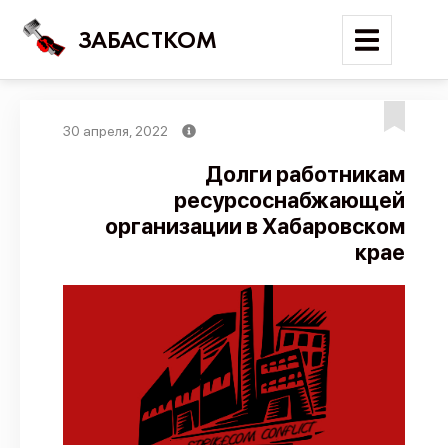
ЗАБАСТКОМ
30 апреля, 2022
Войти
Долги работникам
ресурсоснабжающей
Поиск
организации в Хабаровском
Новости
крае
Карта событий
Трудовые конфликты
Отчеты
Предложить публикацию
Справочник
API