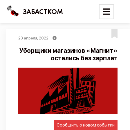
ЗАБАСТКОМ
23 апреля, 2022
Войти
Уборщики магазинов «Магнит»
остались без зарплат
Поиск
Новости
Карта событий
Трудовые конфликты
Отчеты
Предложить публикацию
Справочник
Сообщить о новом событии
API