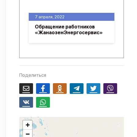
О проекте
7 апреля, 2022
Политика конфиденциальности
Обращение работников
«ЖанаозенЭнергосервис»
Поделиться
+
−