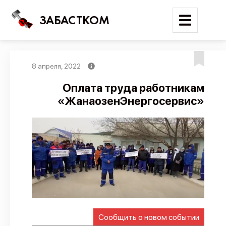
ЗАБАСТКОМ
8 апреля, 2022
Войти
Оплата труда работникам
«ЖанаозенЭнергосервис»
Поиск
Новости
Карта событий
Трудовые конфликты
Отчеты
Предложить публикацию
Справочник
Сообщить о новом событии
API