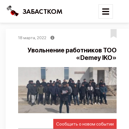
ЗАБАСТКОМ
18 марта, 2022
Войти
Увольнение работников ТОО
«Demey IKO»
Поиск
Новости
Карта событий
Трудовые конфликты
Отчеты
Предложить публикацию
Справочник
Сообщить о новом событии
API