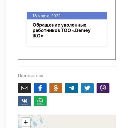
О проекте
18 марта, 2022
Политика конфиденциальности
Обращение уволенных
работников ТОО «Demey
IKO»
Поделиться
+