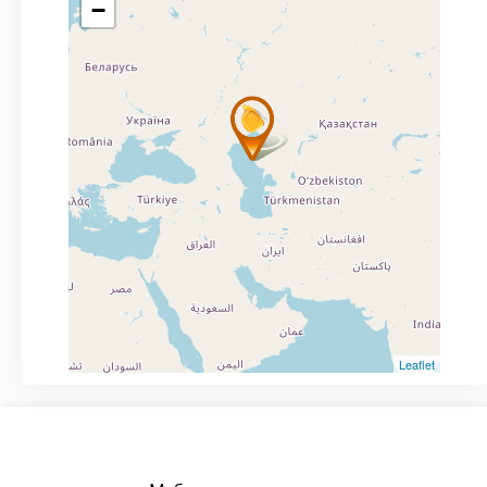
−
Leaflet