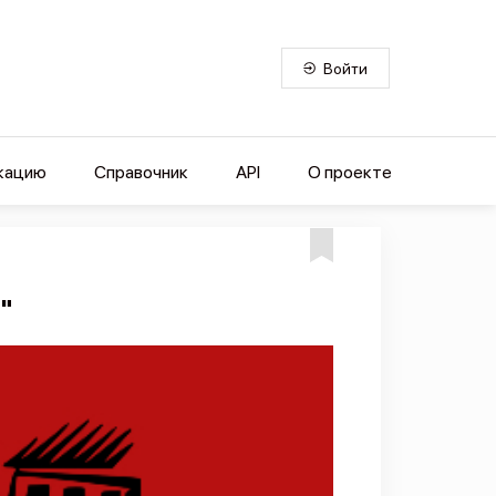
Войти
кацию
Справочник
API
О проекте
"