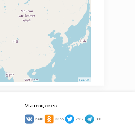
Leaflet
Мы в соц.сетях
6410
3366
2512
881