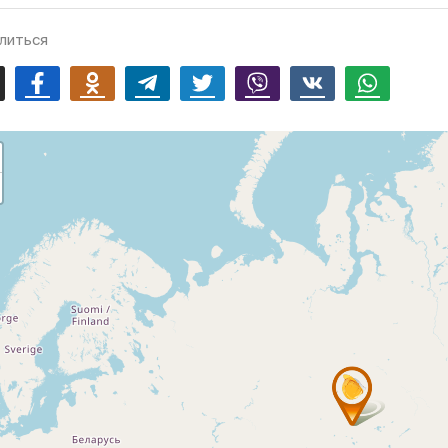
литься
mail
Facebook
Odnoklassniki
Telegram
Twitter
Viber
Vk
Whatsapp