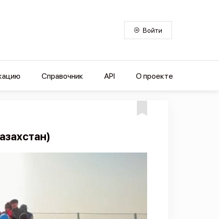
Войти
кацию
Справочник
API
О проекте
азахстан)