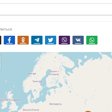
литься
mail
Facebook
Odnoklassniki
Telegram
Twitter
Viber
Vk
Whatsapp