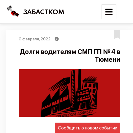
ЗАБАСТКОМ
6 февраля, 2022
Войти
Долги водителям СМП ГП № 4 в
Тюмени
Поиск
Новости
Карта событий
Трудовые конфликты
Отчеты
Предложить публикацию
Справочник
Сообщить о новом событии
API