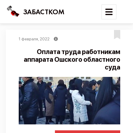
ЗАБАСТКОМ
1 февраля, 2022
Войти
Оплата труда работникам
аппарата Ошского областного
Поиск
суда
Новости
Карта событий
Трудовые конфликты
Отчеты
Предложить публикацию
Справочник
API