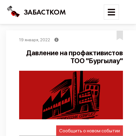
ЗАБАСТКОМ
19 января, 2022
Войти
Давление на профактивистов
ТОО "Бургылау"
Поиск
Новости
Карта событий
Трудовые конфликты
Отчеты
Предложить публикацию
Справочник
Сообщить о новом событии
API