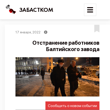
ЗАБАСТКОМ
17 января, 2022
Войти
Отстранение работников
Балтийского завода
Поиск
Новости
Карта событий
Трудовые конфликты
Отчеты
Предложить публикацию
Справочник
Сообщить о новом событии
API