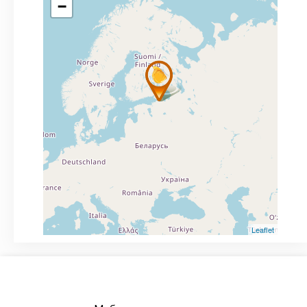
−
Leaflet