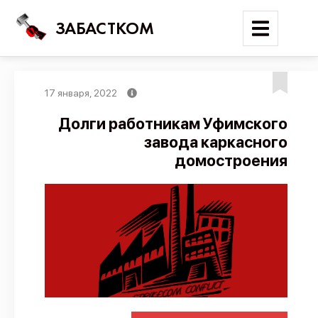
ЗАБАСТКОМ
17 января, 2022
Войти
Долги работникам Уфимского
завода каркасного
Поиск
домостроения
Новости
Карта событий
Трудовые конфликты
Отчеты
Предложить публикацию
Справочник
API