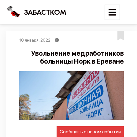
ЗАБАСТКОМ
10 января, 2022
Войти
Увольнение медработников
больницы Норк в Ереване
Поиск
Новости
Карта событий
Трудовые конфликты
Отчеты
Предложить публикацию
Справочник
Сообщить о новом событии
API