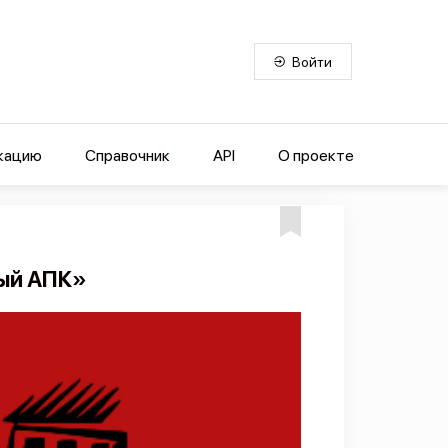
Войти
кацию
Справочник
API
О проекте
ый АПК»