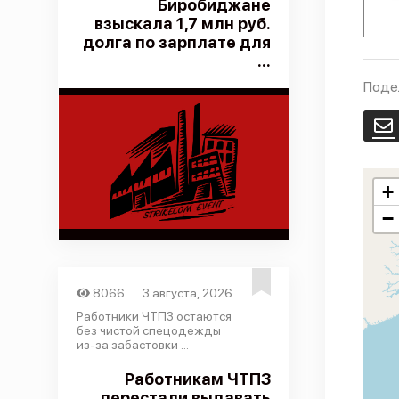
Биробиджане
взыскала 1,7 млн руб.
долга по зарплате для
...
Поде
E
+
−
8066
3 августа, 2026
Работники ЧТПЗ остаются
без чистой спецодежды
из-за забастовки ...
Работникам ЧТПЗ
перестали выдавать