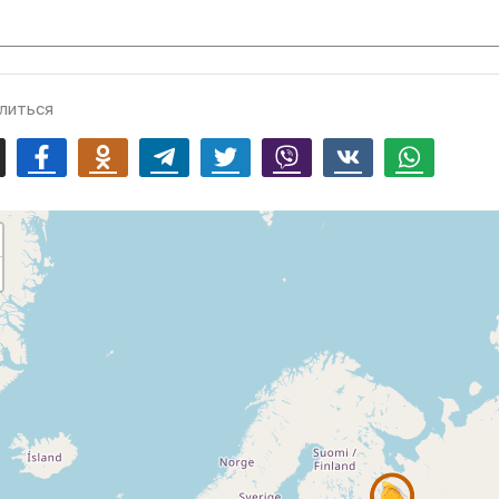
литься
mail
Facebook
Odnoklassniki
Telegram
Twitter
Viber
Vk
Whatsapp