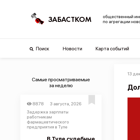
общественный ин
ЗАБАСТКОМ
по агрегации нов
Поиск
Новости
Карта событий
13 де
Самые просматриваемые
за неделю
Дол
8878
3 августа, 2026
Задержка зарплаты
работникам
фармацевтического
предприятия в Туле
В Туле судебные