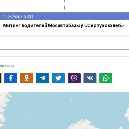
11 октября, 2021
Митинг водителей Мосавтобазы у «Серпуховхлеб»
литься
mail
Facebook
Odnoklassniki
Telegram
Twitter
Viber
Vk
Whatsapp