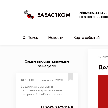
общественный ин
ЗАБАСТКОМ
по агрегации нов
Поиск
Новости
Карта событий
12 окт
Самые просматриваемые
за неделю
Дол
11336
3 августа, 2026
Задержка зарплаты
работникам трикотажной
фабрики АО «Виктория» в
...
Прокуратура в