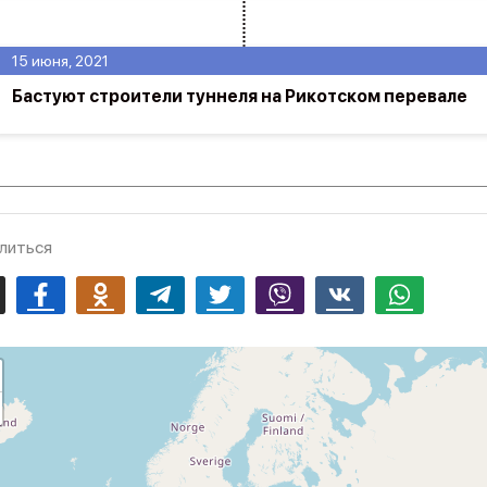
15 июня, 2021
Бастуют строители туннеля на Рикотском перевале
литься
mail
Facebook
Odnoklassniki
Telegram
Twitter
Viber
Vk
Whatsapp