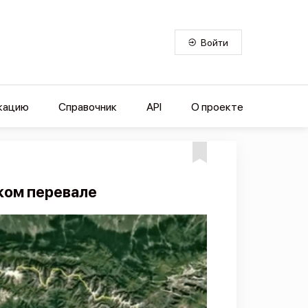
Войти
кацию
Справочник
API
О проекте
ком перевале