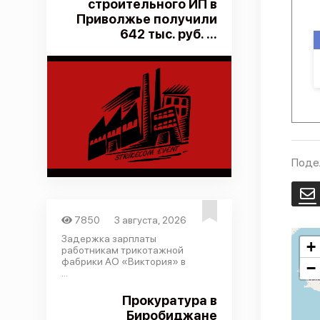
строительного ИП в
Приволжье получили
642 тыс. руб. ...
Поде
E
7850
3 августа, 2026
Задержка зарплаты
+
работникам трикотажной
фабрики АО «Виктория» в
−
...
Прокуратура в
Биробиджане