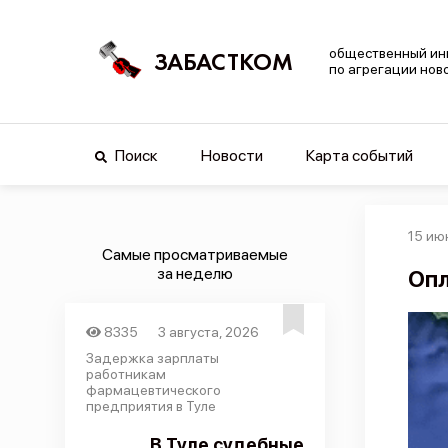
общественный ин
ЗАБАСТКОМ
по агрегации нов
Поиск
Новости
Карта событий
15 ию
Самые просматриваемые
за неделю
Опл
8335
3 августа, 2026
Задержка зарплаты
работникам
фармацевтического
предприятия в Туле
В Туле судебные