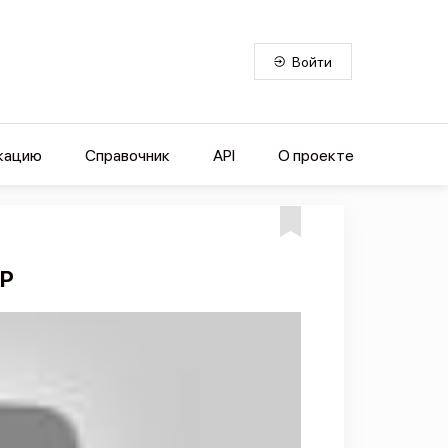
Войти
кацию
Справочник
API
О проекте
НР