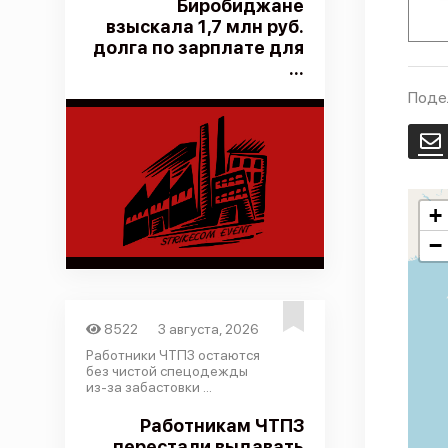
Биробиджане
взыскала 1,7 млн руб.
долга по зарплате для
...
Поде
E
+
−
8522
3 августа, 2026
Работники ЧТПЗ остаются
без чистой спецодежды
из-за забастовки ...
Работникам ЧТПЗ
перестали выдавать