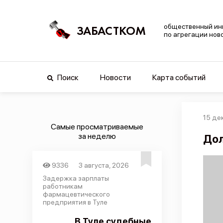
общественный ин
ЗАБАСТКОМ
по агрегации нов
Поиск
Новости
Карта событий
15 де
Самые просматриваемые
за неделю
Дол
9336
3 августа, 2026
Задержка зарплаты
работникам
фармацевтического
предприятия в Туле
В Туле судебные