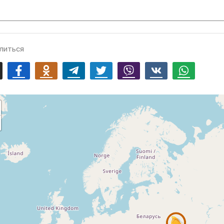
литься
mail
Facebook
Odnoklassniki
Telegram
Twitter
Viber
Vk
Whatsapp