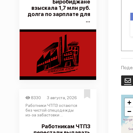
Биробиджане
взыскала 1,7 млн руб.
долга по зарплате для
...
Поде
E
8330
3 августа, 2026
+
Работники ЧТПЗ остаются
без чистой спецодежды
−
из-за забастовки ...
Работникам ЧТПЗ
перестали выдавать