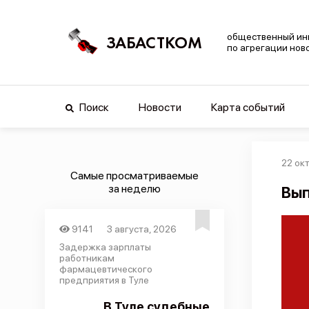
общественный ин
ЗАБАСТКОМ
по агрегации нов
Поиск
Новости
Карта событий
22 ок
Самые просматриваемые
за неделю
Вып
9141
3 августа, 2026
Задержка зарплаты
работникам
фармацевтического
предприятия в Туле
В Туле судебные