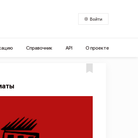
Войти
кацию
Справочник
API
О проекте
маты