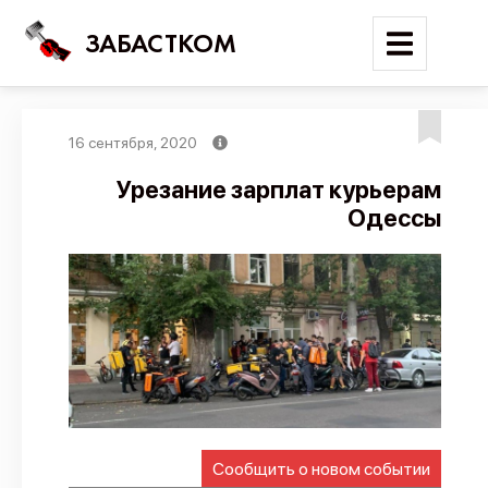
ЗАБАСТКОМ
16 сентября, 2020
Войти
Урезание зарплат курьерам
Одессы
Поиск
Новости
Карта событий
Трудовые конфликты
Отчеты
Предложить публикацию
Справочник
Сообщить о новом событии
API