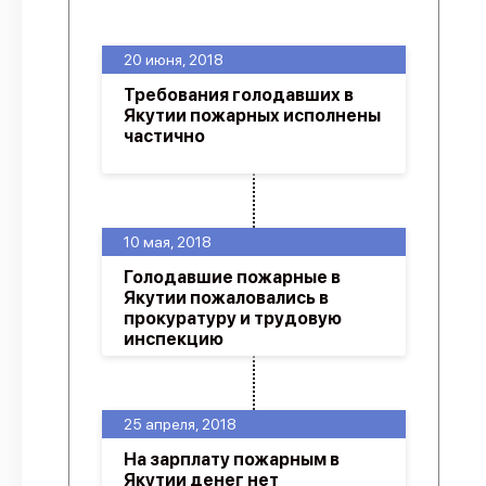
О проекте
20 июня, 2018
Политика конфиденциальности
Требования голодавших в
Якутии пожарных исполнены
частично
10 мая, 2018
Голодавшие пожарные в
Якутии пожаловались в
прокуратуру и трудовую
инспекцию
25 апреля, 2018
На зарплату пожарным в
Якутии денег нет