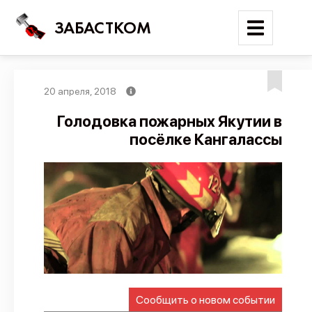
ЗАБАСТКОМ
20 апреля, 2018
Войти
Голодовка пожарных Якутии в
посёлке Кангалассы
Поиск
Новости
Карта событий
Трудовые конфликты
Отчеты
Предложить публикацию
Справочник
Сообщить о новом событии
API