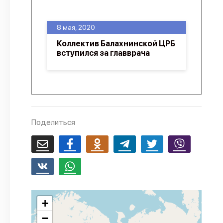
О проекте
8 мая, 2020
Политика конфиденциальности
Коллектив Балахнинской ЦРБ
вступился за главврача
Поделиться
+
−