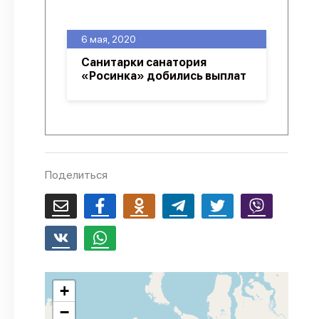
О проекте
6 мая, 2020
Политика конфиденциальности
Санитарки санатория
«Росинка» добились выплат
Поделиться
+
−