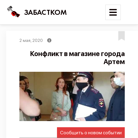
ЗАБАСТКОМ
2 мая, 2020
Войти
Конфликт в магазине города
Артем
Поиск
Новости
Карта событий
Трудовые конфликты
Отчеты
Предложить публикацию
Справочник
Сообщить о новом событии
API