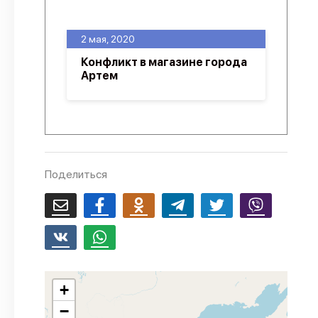
О проекте
2 мая, 2020
Политика конфиденциальности
Конфликт в магазине города
Артем
Поделиться
+
−