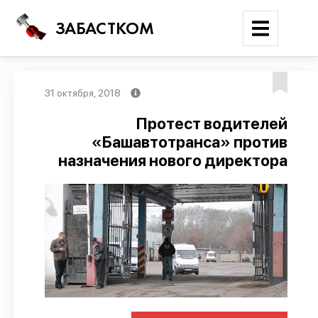
ЗАБАСТКОМ
31 октября, 2018
Войти
Протест водителей
«Башавтотранса» против
Поиск
назначения нового директора
Новости
Карта событий
Трудовые конфликты
Отчеты
Предложить публикацию
Справочник
API