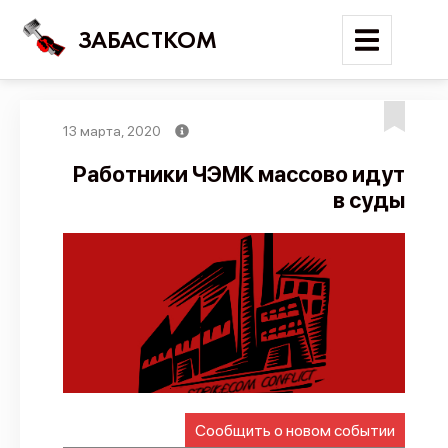
ЗАБАСТКОМ
13 марта, 2020
Войти
Работники ЧЭМК массово идут
в суды
Поиск
Новости
Карта событий
Трудовые конфликты
Отчеты
Предложить публикацию
Справочник
Сообщить о новом событии
API